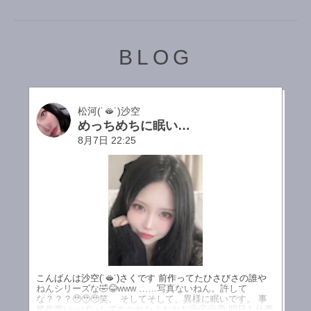
BLOG
松河(˙🫦˙)沙空
めっちめちに眠いけど頑張るよーーーん𐔌ᵔ ܸ>⩊<︎︎ ͡ 𐦯🫶💖
8月7日 22:25
こんばんは沙空(˙🫦˙)さくです 前作ってたひさびさの誰や
ねんシリーズな🤣😂www ……写真ないねん。許して
な？？？🥹🥹🥹笑。 そしてそして、異様に眠いです。 事
務作業いっぱいしてちかれたよおおお🫠🫠🫠💭 明日も仕事