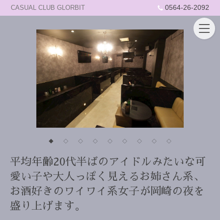
0564-26-2092
CASUAL CLUB GLORBIT
◆
◇
◇
◇
◇
◇
◇
◇
◇
平均年齢20代半ばのアイドルみたいな可
愛い子や大人っぽく見えるお姉さん系、
お酒好きのワイワイ系女子が岡崎の夜を
盛り上げます。