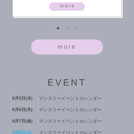
ヘルプ先やし、 このまま寝ちまいたいです……。笑 だが
more
しかーし！！！お客様来てくださったので 出勤してまっす
🥺🫶💖 って事で、また更新します∠( ˙🫦˙ )／またねん♡
◆
◇
◇
more
EVENT
8月5日(水)
マンスリーイベントカレンダー
8月6日(木)
マンスリーイベントカレンダー
8月7日(金)
マンスリーイベントカレンダー
8月8日(土)
マンスリーイベントカレンダー