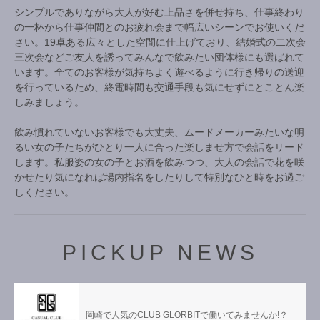
シンプルでありながら大人が好む上品さを併せ持ち、仕事終わり
の一杯から仕事仲間とのお疲れ会まで幅広いシーンでお使いくだ
さい。19卓ある広々とした空間に仕上げており、結婚式の二次会
三次会などご友人を誘ってみんなで飲みたい団体様にも選ばれて
います。全てのお客様が気持ちよく遊べるように行き帰りの送迎
を行っているため、終電時間も交通手段も気にせずにとことん楽
しみましょう。
飲み慣れていないお客様でも大丈夫、ムードメーカーみたいな明
るい女の子たちがひとり一人に合った楽しませ方で会話をリード
します。私服姿の女の子とお酒を飲みつつ、大人の会話で花を咲
かせたり気になれば場内指名をしたりして特別なひと時をお過ご
しください。
PICKUP NEWS
岡崎で人気のCLUB GLORBITで働いてみませんか!？