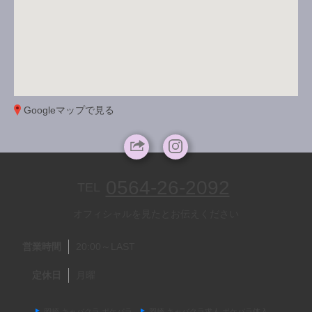
Googleマップで見る
0564-26-2092
TEL
オフィシャルを見たとお伝えください
営業時間
20:00～LAST
定休日
月曜
岡崎 キャバクラ ポケパラ
岡崎 キャバクラ求人 ポケパラ体入